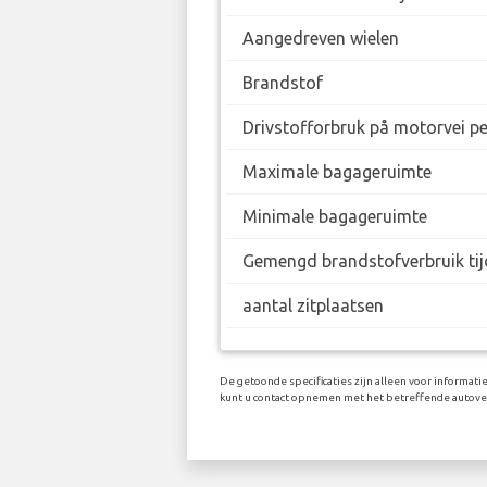
Aangedreven wielen
Brandstof
Drivstofforbruk på motorvei p
Maximale bagageruimte
Minimale bagageruimte
Gemengd brandstofverbruik tij
aantal zitplaatsen
De getoonde specificaties zijn alleen voor informati
kunt u contact opnemen met het betreffende autove