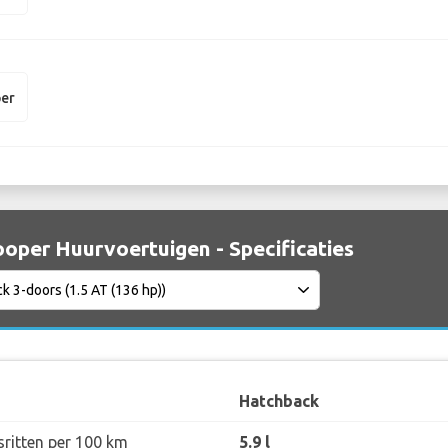
per
ooper Huurvoertuigen - Specificaties
Hatchback
sritten per 100 km
5.9 l