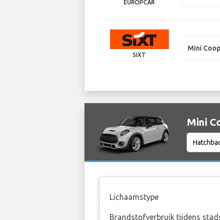
EUROPCAR
Mini Coo
SIXT
Mini C
Lichaamstype
Brandstofverbruik tijdens stad