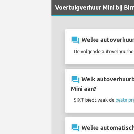
Voertuigverhuur Mini bij Bi
question_answer
Welke autoverhuurb
De volgende autoverhuurbed
question_answer
Welk autoverhuurbe
Mini aan?
SIXT biedt vaak de
beste pr
question_answer
Welke automatische 