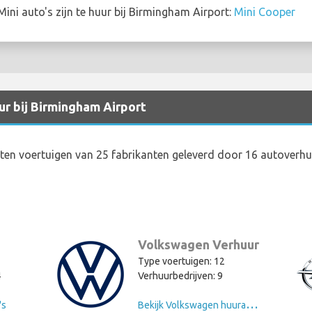
ni auto's zijn te huur bij Birmingham Airport:
Mini Cooper
r bij Birmingham Airport
ten voertuigen van 25 fabrikanten geleverd door 16 autoverh
Volkswagen Verhuur
Type voertuigen: 12
4
Verhuurbedrijven: 9
B
ekijk Volkswagen huurauto's
's