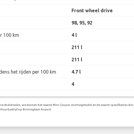
Front wheel drive
98, 95, 92
er 100 km
4 l
211 l
211 l
dens het rijden per 100 km
4.7 l
4
eve doeleinden, we kunnen het exacte Mini Cooper voertuigmodel en de exacte specificaties die u
rhuurbedrijf op Birmingham Airport.