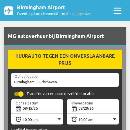
Birmingham Airport
Essentiële Luchthaven Informatie en diensten
MG autoverhuur bij Birmingham Airport
HUURAUTO TEGEN EEN ONVERSLAANBARE
PRIJS
Ophaallocatie
Transfer van en naar dezelfde locatie
Ophaaldatum
Inleverdatum
Leeftijd bestuurder: