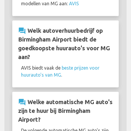
modellen van MG aan:
AVIS
question_answer
Welk autoverhuurbedrijf op
Birmingham Airport biedt de
goedkoopste huurauto's voor MG
aan?
AVIS biedt vaak de
beste prijzen voor
huurauto's van MG
.
question_answer
Welke automatische MG auto's
zijn te huur bij Birmingham
Airport?
De volgende automatische MG auto's zijn