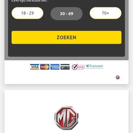
18 - 29
70+
30 - 69
ZOEKEN