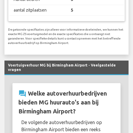
aantal zitplaatsen
5
De getoonde specificaties zijn alleen voor informatieve doeleinden, we kunnen het
exacte MG ZS voertuigmodel en de exacte specificaties die u ontvangt niet
garanderen. Voor specifieke details kunt u contact opnemen met het betreffende
autoverhuurbedrijf op Birmingham Airport.
Voertuigverhuur MG bij Birmingham Airport - Veelgestelde
vragen
question_answer
Welke autoverhuurbedrijven
bieden MG huurauto's aan bij
Birmingham Airport?
De volgende autoverhuurbedrijven op
Birmingham Airport bieden een reeks