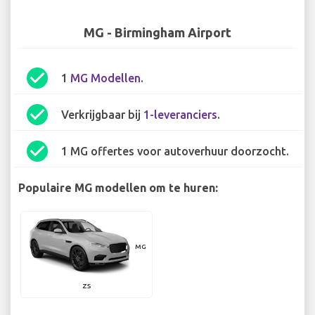
MG - Birmingham Airport
check_circle
1
MG Modellen
.
check_circle
Verkrijgbaar bij
1-leveranciers
.
check_circle
1 MG offertes voor autoverhuur doorzocht.
Populaire MG modellen om te huren:
MG
ZS