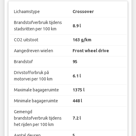
Lichaamstype
Crossover
Brandstofverbruik tijdens
8.9 l
stadsritten per 100 km
CO2 uitstoot
163 g/km
Aangedreven wielen
Front wheel drive
Brandstof
95
Drivstofforbruk på
6.1 l
motorvei per 100 km
Maximale bagageruimte
1375 l
Minimale bagageruimte
448 l
Gemengd
brandstofverbruik tijdens
7.2 l
het rijden per 100 km
Aantal deuren
5