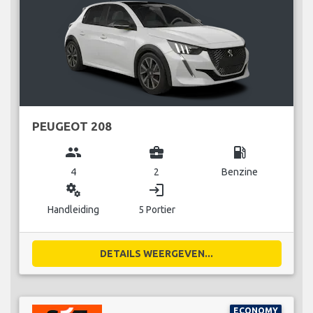
PEUGEOT 208
group
business_center
local_gas_station
4
2
Benzine
miscellaneous_services
login
Handleiding
5 Portier
DETAILS WEERGEVEN...
ECONOMY