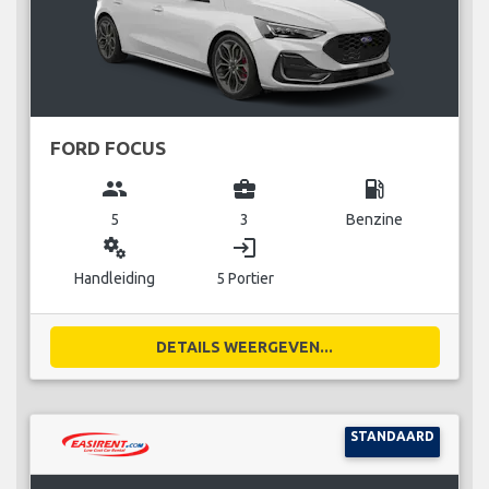
FORD FOCUS
group
business_center
local_gas_station
5
3
Benzine
miscellaneous_services
login
Handleiding
5 Portier
DETAILS WEERGEVEN...
STANDAARD