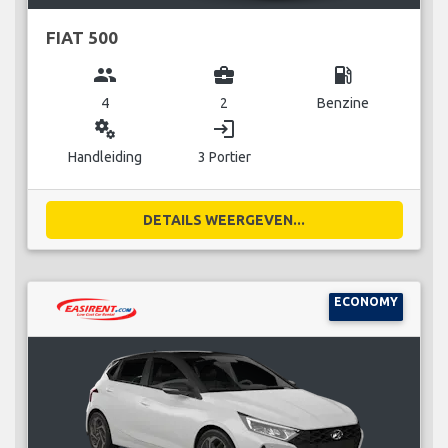
FIAT 500
group
business_center
local_gas_station
4
2
Benzine
miscellaneous_services
login
Handleiding
3 Portier
DETAILS WEERGEVEN...
ECONOMY