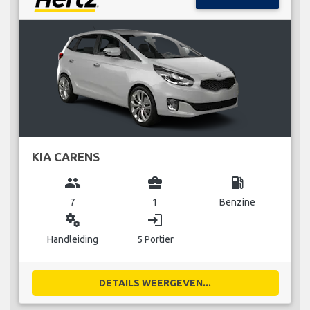
KIA CARENS
group
business_center
local_gas_station
7
1
Benzine
miscellaneous_services
login
Handleiding
5 Portier
DETAILS WEERGEVEN...