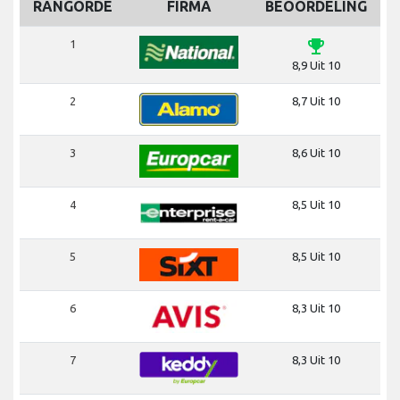
RANGORDE
FIRMA
BEOORDELING
emoji_events
1
8,9 Uit 10
2
8,7 Uit 10
3
8,6 Uit 10
4
8,5 Uit 10
5
8,5 Uit 10
6
8,3 Uit 10
7
8,3 Uit 10