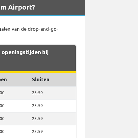
am Airport?
halen van de drop-and-go-
 openingstijden bij
pen
Sluiten
:00
23:59
:00
23:59
:00
23:59
:00
23:59