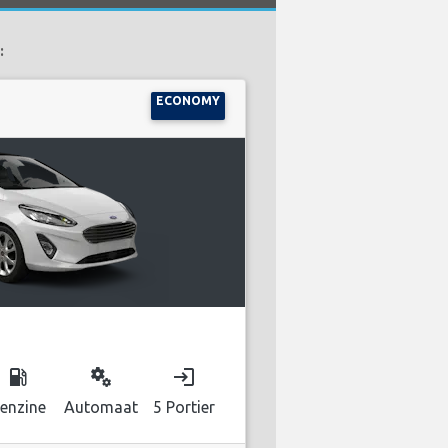
:
ECONOMY
local_gas_station
miscellaneous_services
login
enzine
Automaat
5 Portier