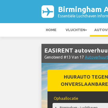
Birmingham A
Essentiële Luchthaven Infor
HOME
VLUCHTEN
AUTOV
EASIRENT autoverhuur
Genoteerd #13 Van 17
Autoverhuurbe
HUURAUTO TEGEN
ONVERSLAANBARE 
Ophaallocatie