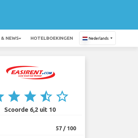
 & NEWS
HOTELBOEKINGEN
Nederlands
ar
star
star
star_half
star_border
Scoorde 6,2 uit 10
57 / 100