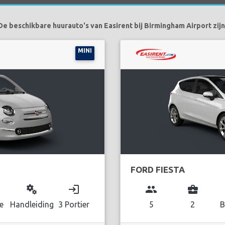
De beschikbare huurauto's van Easirent bij Birmingham Airport zijn
MINI
FORD FIESTA
miscellaneous_services
login
group
business_center
e
Handleiding
3 Portier
5
2
B