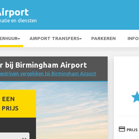
irport
matie en diensten
ERHUUR
AIRPORT TRANSFERS
PARKEREN
INFO
 bij Birmingham Airport
drijven vergelijken bij Birmingham Airport
st
 EEN
PRIJS
credit_card
PRIJS