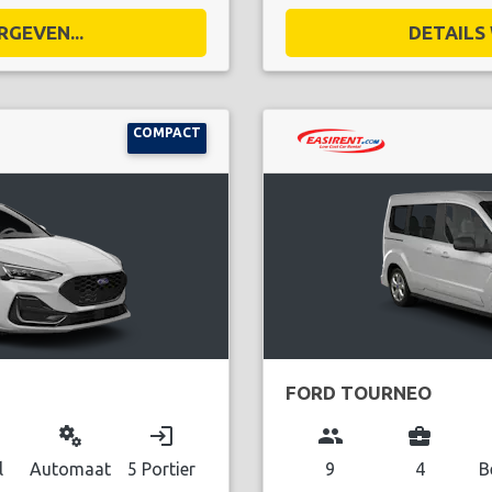
RGEVEN...
DETAILS 
COMPACT
FORD TOURNEO
miscellaneous_services
login
group
business_center
l
Automaat
5 Portier
9
4
B