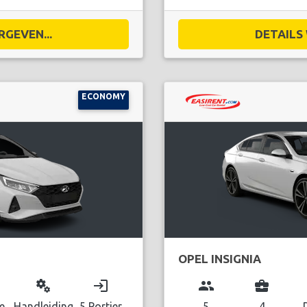
RGEVEN...
DETAILS 
ECONOMY
OPEL INSIGNIA
miscellaneous_services
login
group
business_center
e
Handleiding
5 Portier
5
4