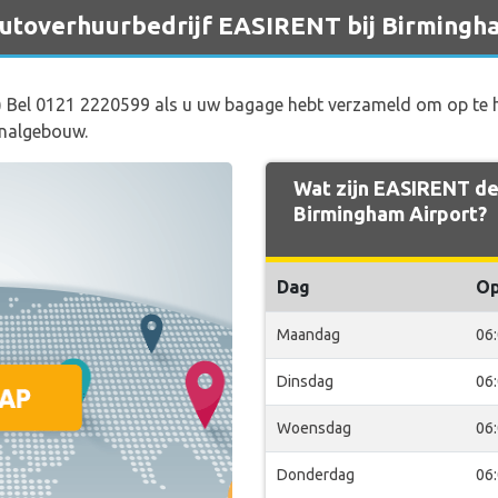
 autoverhuurbedrijf EASIRENT bij Birmingh
 Bel 0121 2220599 als u uw bagage hebt verzameld om op te 
inalgebouw.
Wat zijn EASIRENT de
Birmingham Airport?
Dag
O
Maandag
06
Dinsdag
06
Woensdag
06
Donderdag
06