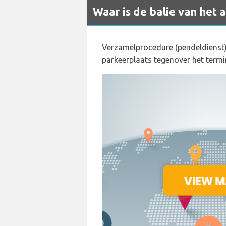
Waar is de balie van het
Verzamelprocedure (pendeldienst)
parkeerplaats tegenover het term