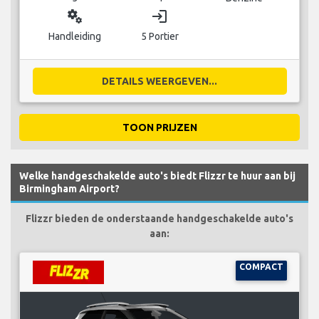
miscellaneous_services
login
Handleiding
5 Portier
DETAILS WEERGEVEN...
TOON PRIJZEN
Welke handgeschakelde auto's biedt Flizzr te huur aan bij
Birmingham Airport?
Flizzr bieden de onderstaande handgeschakelde auto's
aan:
COMPACT