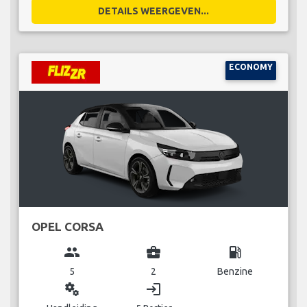
DETAILS WEERGEVEN...
ECONOMY
OPEL CORSA
group
business_center
local_gas_station
5
2
Benzine
miscellaneous_services
login