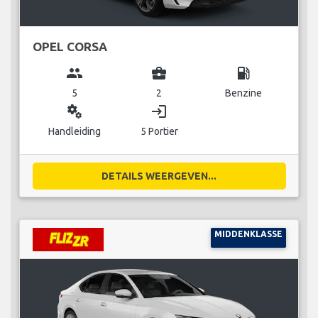
OPEL CORSA
group
business_center
local_gas_station
5
2
Benzine
miscellaneous_services
login
Handleiding
5 Portier
DETAILS WEERGEVEN...
MIDDENKLASSE