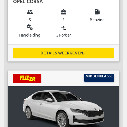
OPEL CORSA
group
business_center
local_gas_station
5
2
Benzine
miscellaneous_services
login
Handleiding
5 Portier
DETAILS WEERGEVEN...
MIDDENKLASSE