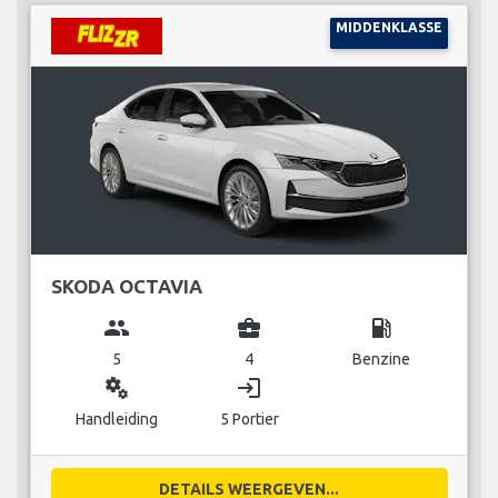
MIDDENKLASSE
SKODA OCTAVIA
group
business_center
local_gas_station
5
4
Benzine
miscellaneous_services
login
Handleiding
5 Portier
DETAILS WEERGEVEN...