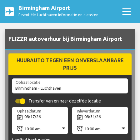
Birmingham Airport
Essentiële Luchthaven Informatie en diensten
FLIZZR autoverhuur bij Birmingham Airport
HUURAUTO TEGEN EEN ONVERSLAANBARE
PRIJS
Ophaallocatie
Transfer van en naar dezelfde locatie
Ophaaldatum
Inleverdatum
Leeftijd bestuurder: