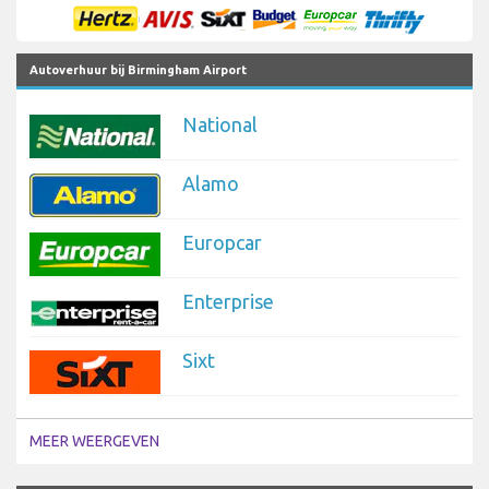
Autoverhuur bij Birmingham Airport
National
Alamo
Europcar
Enterprise
Sixt
MEER WEERGEVEN