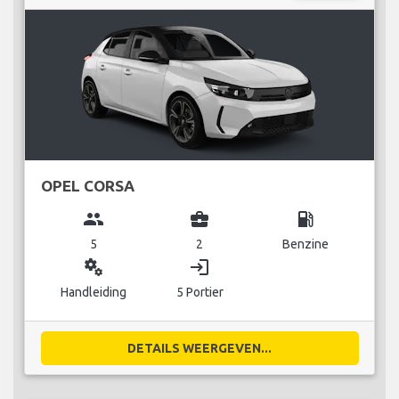
OPEL CORSA
group
business_center
local_gas_station
5
2
Benzine
miscellaneous_services
login
Handleiding
5 Portier
DETAILS WEERGEVEN...