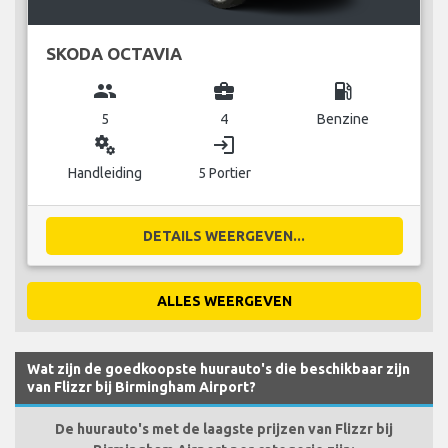
SKODA OCTAVIA
group
business_center
local_gas_station
5
4
Benzine
miscellaneous_services
login
Handleiding
5 Portier
DETAILS WEERGEVEN...
ALLES WEERGEVEN
Wat zijn de goedkoopste huurauto's die beschikbaar zijn
van Flizzr bij Birmingham Airport?
De huurauto's met de laagste prijzen van Flizzr bij