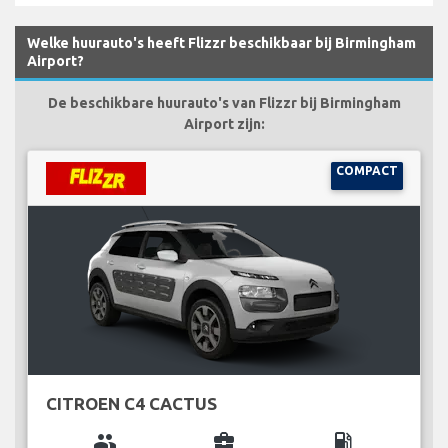
Welke huurauto's heeft Flizzr beschikbaar bij Birmingham
Airport?
De beschikbare huurauto's van Flizzr bij Birmingham
Airport zijn:
COMPACT
CITROEN C4 CACTUS
group
business_center
local_gas_station