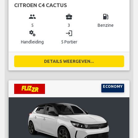
CITROEN C4 CACTUS
group
business_center
local_gas_station
5
3
Benzine
miscellaneous_services
login
Handleiding
5 Portier
DETAILS WEERGEVEN...
ECONOMY