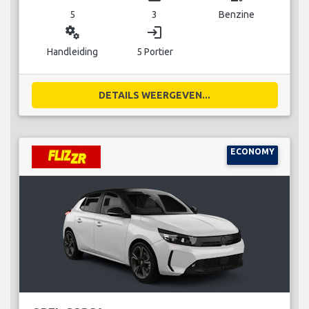
5
3
Benzine
miscellaneous_services
login
Handleiding
5 Portier
DETAILS WEERGEVEN...
ECONOMY