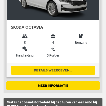
SKODA OCTAVIA
group
business_center
local_gas_station
5
4
Benzine
miscellaneous_services
login
Handleiding
5 Portier
DETAILS WEERGEVEN...
MEER INFORMATIE
Wat is het brandstofbeleid bij het huren van een auto bij