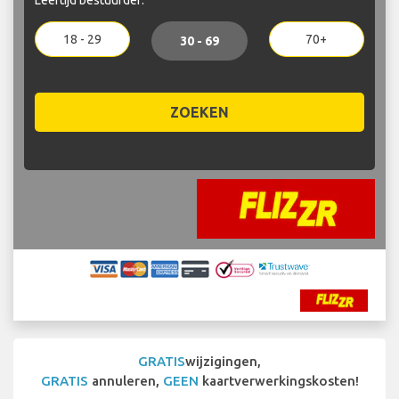
18 - 29
70+
30 - 69
ZOEKEN
GRATIS
wijzigingen,
GRATIS
annuleren,
GEEN
kaartverwerkingskosten!