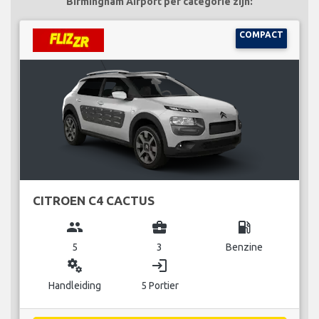
Birmingham Airport per categorie zijn:
COMPACT
CITROEN C4 CACTUS
group
business_center
local_gas_station
5
3
Benzine
miscellaneous_services
login
Handleiding
5 Portier