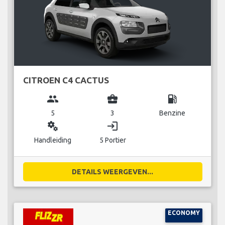
CITROEN C4 CACTUS
group
business_center
local_gas_station
5
3
Benzine
miscellaneous_services
login
Handleiding
5 Portier
DETAILS WEERGEVEN...
ECONOMY