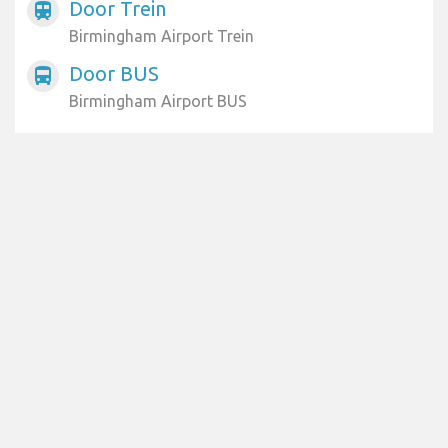
Door Trein
train
Birmingham Airport Trein
Door BUS
directions_bus
Birmingham Airport BUS