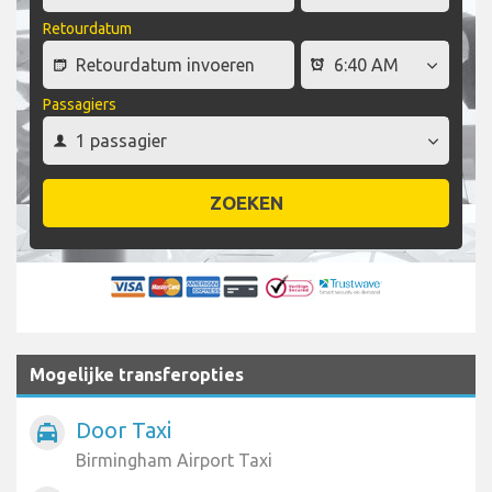
Retourdatum
Passagiers
ZOEKEN
Mogelijke transferopties
Door Taxi
local_taxi
Birmingham Airport Taxi