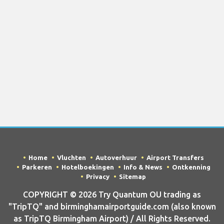
Home
Vluchten
Autoverhuur
Airport Transfers
Parkeren
Hotelboekingen
Info & News
Ontkenning
Privacy
Sitemap
COPYRIGHT © 2026 Try Quantum OU trading as
"TripTQ" and birminghamairportguide.com (also known
as TripTQ Birmingham Airport) / All Rights Reserved.