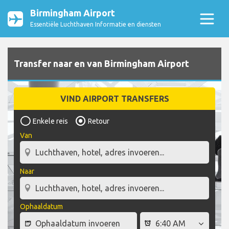
Birmingham Airport
Essentiële Luchthaven Informatie en diensten
Transfer naar en van Birmingham Airport
VIND AIRPORT TRANSFERS
Enkele reis
Retour
Van
Naar
Ophaaldatum